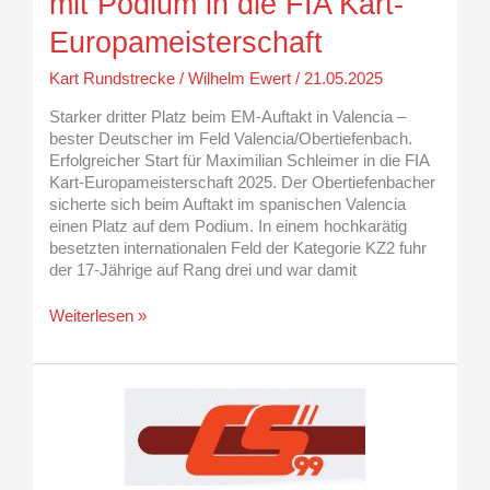
mit Podium in die FIA Kart-
Europameisterschaft
Kart Rundstrecke
/
Wilhelm Ewert
/
21.05.2025
Starker dritter Platz beim EM-Auftakt in Valencia –
bester Deutscher im Feld Valencia/Obertiefenbach.
Erfolgreicher Start für Maximilian Schleimer in die FIA
Kart-Europameisterschaft 2025. Der Obertiefenbacher
sicherte sich beim Auftakt im spanischen Valencia
einen Platz auf dem Podium. In einem hochkarätig
besetzten internationalen Feld der Kategorie KZ2 fuhr
der 17-Jährige auf Rang drei und war damit
Weiterlesen »
Claire
Schönborn
mit
kämpferischem
und