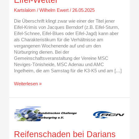
Kartslalom
/
Wilhelm Ewert
/
26.05.2025
Die Überschrift klingt zwar wie einer der Titel jener
Eifel-Krimis von Jacques Berndorf (z.B. Eifel-Sturm,
Eifel-Schnee, Eifel-Blues oder Eifel-Jagd) kann aber
als Charakteristikum für die Verhältnisse am
vergangenen Wochenende auf und um den
Nürburgring dienen. Bei der
Gemeinschaftsveranstaltung der Vereine MSC
Neviges-Tönisheide, MSC Adenau und AMC
Ingelheim, die am Samstag für die K3-K5 und am […]
Weiterlesen »
Reifenschaden
bei
Darians
3.
Reifenschaden bei Darians
RCN-
Lauf