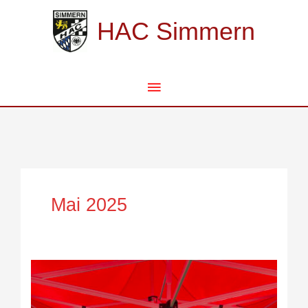
Zum
Hauptmenü
Inhalt
HAC Simmern
springen
Mai 2025
Eifel-
Wetter