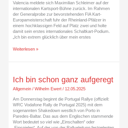
Valencia meldete sich Maximilian Schleimer auf der
internationalen Kartsport-Bühne zurück. Im Rahmen
der Generalprobe zur bevorstehenden FIA Kart-
Europameisterschaft fuhr der Rheinland-Pfälzer in
einem hochklassigen Feld auf Platz zwei und holte
damit sein erstes internationales Schaltkart-Podium.
„Ich bin extrem glücklich über mein erstes
Weiterlesen »
Ich
bin
Ich bin schon ganz aufgeregt
schon
ganz
Allgemein
/
Wilhelm Ewert
/
12.05.2025
aufgeregt
Am Donnerstag beginnt die Portugal Rallye (offiziell:
WRC Vodafone Rally de Portugal 2025) mit dem
sogenannten Shakedown westlich von Porto in
Paredes-Baltar. Das aus dem Englischen stammende
Wort bedeutet so viel wie „Einschalten“ oder
„Einspielen“. Auf der von der Rallyeleitung festgelegten