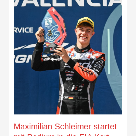
Podium
in
die
FIA
Kart-
Europameisterschaft
Maximilian Schleimer startet