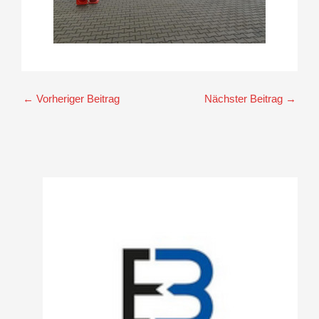
←
Vorheriger Beitrag
Nächster Beitrag
→
A
r
c
h
i
v