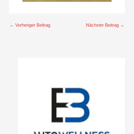
←
Vorheriger Beitrag
Nächster Beitrag
→
A
r
c
h
i
v