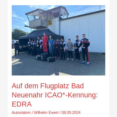
Auf
dem
Flugplatz
Bad
Neuenahr
ICAO*-
Kennung:
EDRA
Auf dem Flugplatz Bad
Neuenahr ICAO*-Kennung:
EDRA
Autoslalom
/
Wilhelm Ewert
/
08.09.2024