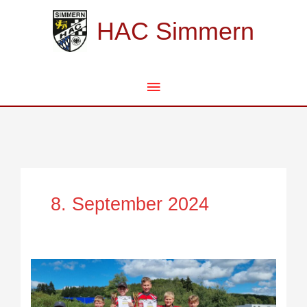
Zum
Hauptmenü
Inhalt
HAC Simmern
springen
8. September 2024
2.
Endlauf
in
Eckelhausen