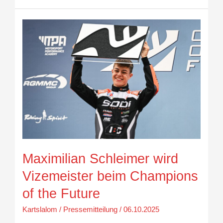
Maximilian
Schleimer
wird
Vizemeister
beim
Champions
of
the
Future
Maximilian Schleimer wird
Vizemeister beim Champions
of the Future
Kartslalom
/
Pressemitteilung
/
06.10.2025