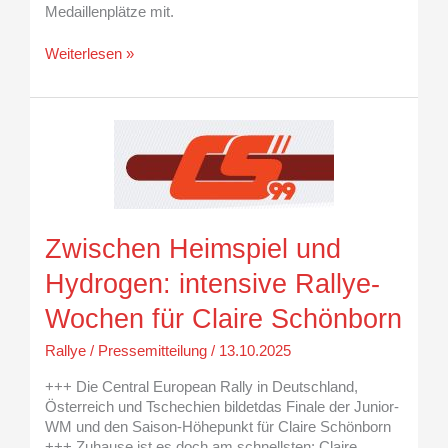
Medaillenplätze mit.
Weiterlesen »
Zwischen
Heimspiel
und
Hydrogen:
intensive
Rallye-
Zwischen Heimspiel und
Wochen
für
Hydrogen: intensive Rallye-
Claire
Schönborn
Wochen für Claire Schönborn
Rallye
/
Pressemitteilung
/
13.10.2025
+++ Die Central European Rally in Deutschland,
Österreich und Tschechien bildetdas Finale der Junior-
WM und den Saison-Höhepunkt für Claire Schönborn
+++ Zuhause ist es doch am schnellsten: Claire