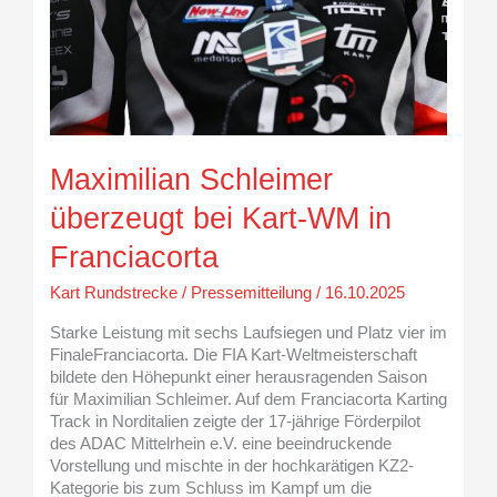
Maximilian Schleimer
überzeugt bei Kart-WM in
Franciacorta
Kart Rundstrecke
/
Pressemitteilung
/
16.10.2025
Starke Leistung mit sechs Laufsiegen und Platz vier im
FinaleFranciacorta. Die FIA Kart-Weltmeisterschaft
bildete den Höhepunkt einer herausragenden Saison
für Maximilian Schleimer. Auf dem Franciacorta Karting
Track in Norditalien zeigte der 17-jährige Förderpilot
des ADAC Mittelrhein e.V. eine beeindruckende
Vorstellung und mischte in der hochkarätigen KZ2-
Kategorie bis zum Schluss im Kampf um die