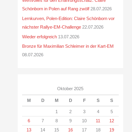
Wertvolles für den Erfahrungsschatz: Claire
Schönborn in Polen auf Rang zwölf
28.07.2026
Lernkurven, Polen-Edition: Claire Schönborn vor
nächster Rallye-EM-Challenge
22.07.2026
Wieder erfolgreich
13.07.2026
Bronze für Maximilian Schleimer in der Kart-EM
08.07.2026
Oktober 2025
M
D
M
D
F
S
S
1
2
3
4
5
6
7
8
9
10
11
12
13
14
15
16
17
18
19