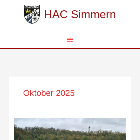
Zum
Hauptmenü
Inhalt
HAC Simmern
springen
Oktober 2025
Erfahrung
gesammelt
in
Kerpen