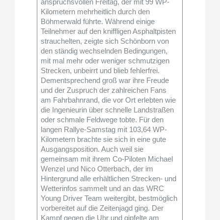
anspruchsvollen Freitag, der mit 99 WP-
Kilometern mehrheitlich durch den
Böhmerwald führte. Während einige
Teilnehmer auf den kniffligen Asphaltpisten
strauchelten, zeigte sich Schönborn von
den ständig wechselnden Bedingungen,
mit mal mehr oder weniger schmutzigen
Strecken, unbeirrt und blieb fehlerfrei.
Dementsprechend groß war ihre Freude
und der Zuspruch der zahlreichen Fans
am Fahrbahnrand, die vor Ort erlebten wie
die Ingenieurin über schnelle Landstraßen
oder schmale Feldwege tobte. Für den
langen Rallye-Samstag mit 103,64 WP-
Kilometern brachte sie sich in eine gute
Ausgangsposition. Auch weil sie
gemeinsam mit ihrem Co-Piloten Michael
Wenzel und Nico Otterbach, der im
Hintergrund alle erhältlichen Strecken- und
Wetterinfos sammelt und an das WRC
Young Driver Team weitergibt, bestmöglich
vorbereitet auf die Zeitenjagd ging. Der
Kampf gegen die Uhr und gipfelte am