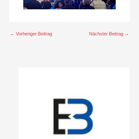
←
Vorheriger Beitrag
Nächster Beitrag
→
A
r
c
h
i
v