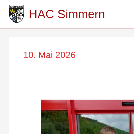
Zum
Inhalt
HAC Simmern
springen
10. Mai 2026
Muttertag
in
Betzdorf
beim
MSF