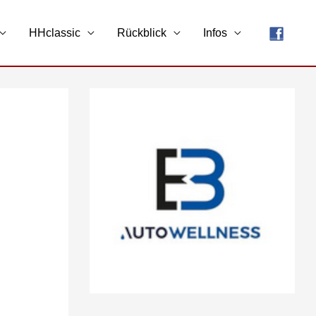
HHclassic
Rückblick
Infos
A
r
c
h
i
v