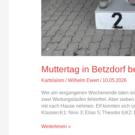
Muttertag in Betzdorf 
Kartslalom
/
Wilhelm Ewert
/
10.05.2026
Wie am vergangenen Wochenende taten sich
zwei Wertungsläufen fehlerfrei. Aber siebe
mit nach Hause nehmen. Elf konnten sich un
Klassen:K1: Nino 3; Elias 5; Theodor 6;K2: E
Weiterlesen »