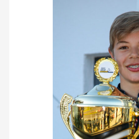
Vize-
Titel
im
ADAC
Kart
Masters