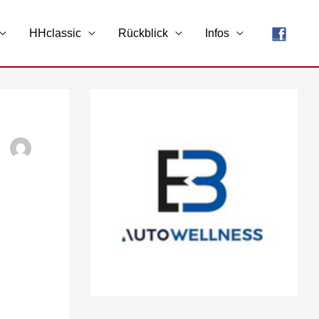
HHclassic
Rückblick
Infos
A
r
c
h
i
v