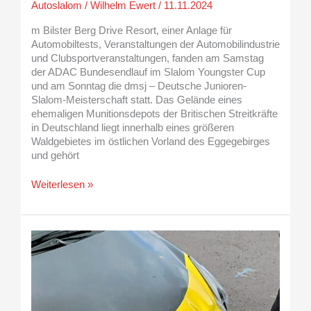
Autoslalom
/
Wilhelm Ewert
/
11.11.2024
m Bilster Berg Drive Resort, einer Anlage für
Automobiltests, Veranstaltungen der Automobilindustrie
und Clubsportveranstaltungen, fanden am Samstag
der ADAC Bundesendlauf im Slalom Youngster Cup
und am Sonntag die dmsj – Deutsche Junioren-
Slalom-Meisterschaft statt. Das Gelände eines
ehemaligen Munitionsdepots der Britischen Streitkräfte
in Deutschland liegt innerhalb eines größeren
Waldgebietes im östlichen Vorland des Eggegebirges
und gehört
Weiterlesen »
Trauriges
und
Erfreuliches
im
SYC