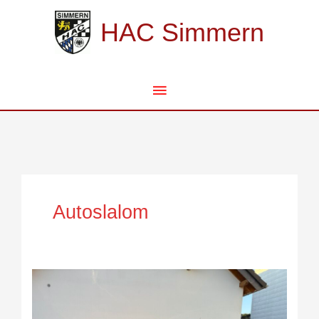
Zum
Hauptmenü
Inhalt
HAC Simmern
springen
Autoslalom
Strahlend