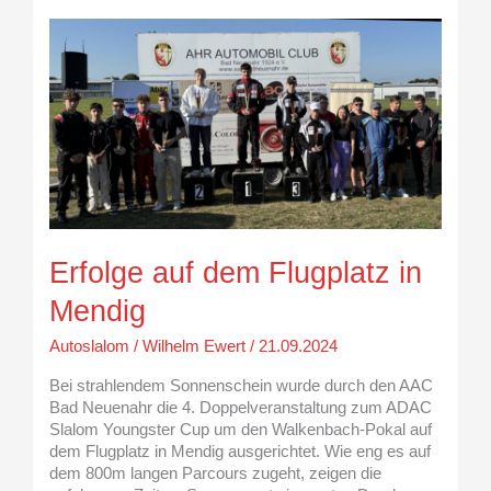
Erfolge
auf
dem
Flugplatz
in
Mendig
Erfolge auf dem Flugplatz in
Mendig
Autoslalom
/
Wilhelm Ewert
/
21.09.2024
Bei strahlendem Sonnenschein wurde durch den AAC
Bad Neuenahr die 4. Doppelveranstaltung zum ADAC
Slalom Youngster Cup um den Walkenbach-Pokal auf
dem Flugplatz in Mendig ausgerichtet. Wie eng es auf
dem 800m langen Parcours zugeht, zeigen die