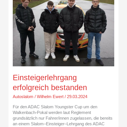
Einsteigerlehrgang
erfolgreich bestanden
Autoslalom
/
Wilhelm Ewert
/
29.03.2024
Für den ADAC Slalom Youngster Cup um den
Walkenbach-Pokal werden laut Reglement
grundsätzlich nur Fahrer/innen zugelassen, die bereits
an einem Slalom–Einsteiger–Lehrgang des ADAC