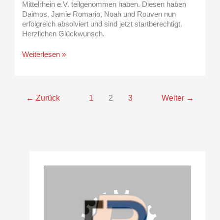
Mittelrhein e.V. teilgenommen haben. Diesen haben
Daimos, Jamie Romario, Noah und Rouven nun
erfolgreich absolviert und sind jetzt startberechtigt.
Herzlichen Glückwunsch.
Weiterlesen »
←
Zurück
1
2
3
Weiter
→
A
r
c
h
i