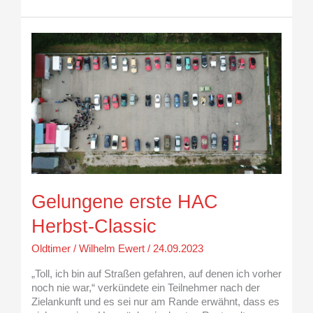
Gelungene
erste
HAC
Herbst-
Classic
Gelungene erste HAC
Herbst-Classic
Oldtimer
/
Wilhelm Ewert
/
24.09.2023
„Toll, ich bin auf Straßen gefahren, auf denen ich vorher
noch nie war,“ verkündete ein Teilnehmer nach der
Zielankunft und es sei nur am Rande erwähnt, dass es