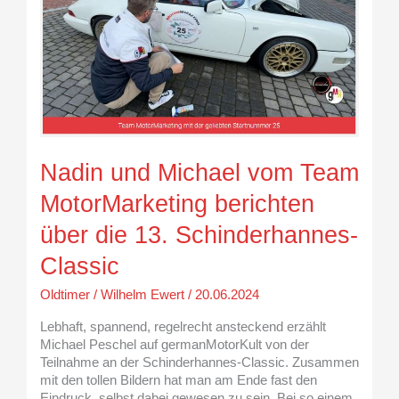
Team
MotorMarketing
berichten
über
die
13.
Schinderhannes-
Classic
Nadin und Michael vom Team
MotorMarketing berichten
über die 13. Schinderhannes-
Classic
Oldtimer
/
Wilhelm Ewert
/
20.06.2024
Lebhaft, spannend, regelrecht ansteckend erzählt
Michael Peschel auf germanMotorKult von der
Teilnahme an der Schinderhannes-Classic. Zusammen
mit den tollen Bildern hat man am Ende fast den
Eindruck, selbst dabei gewesen zu sein. Bei so einem