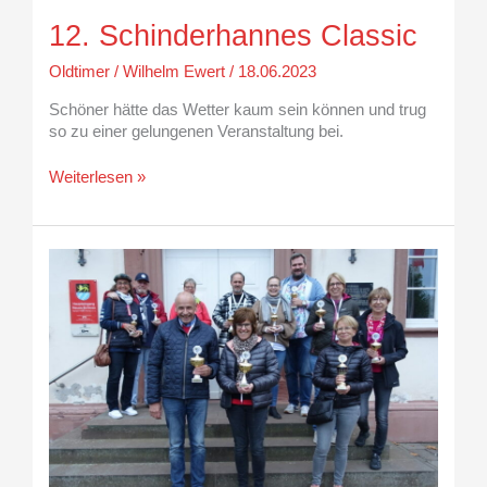
12. Schinderhannes Classic
Oldtimer
/
Wilhelm Ewert
/
18.06.2023
Schöner hätte das Wetter kaum sein können und trug
so zu einer gelungenen Veranstaltung bei.
Weiterlesen »
10.
Schinderhannes
Classic