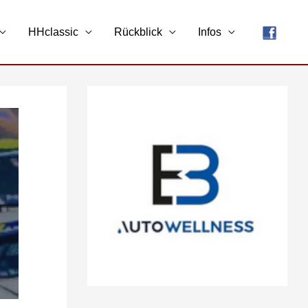
HHclassic
Rückblick
Infos
A
r
c
h
i
v