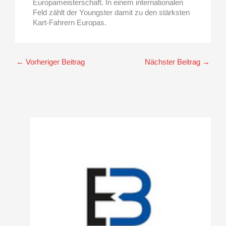
Europameisterschaft. In einem internationalen
Feld zählt der Youngster damit zu den stärksten
Kart-Fahrern Europas.
←
Vorheriger Beitrag
Nächster Beitrag
→
A
r
c
h
i
v