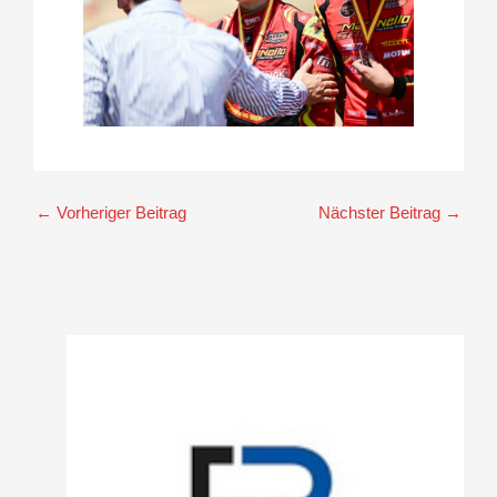
←
Vorheriger Beitrag
Nächster Beitrag
→
A
r
c
h
i