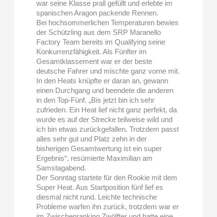
war seine Klasse prall gefüllt und erlebte im
spanischen Aragon packende Rennen.
Bei hochsommerlichen Temperaturen bewies
der Schützling aus dem SRP Maranello
Factory Team bereits im Qualifying seine
Konkurrenzfähigkeit. Als Fünfter im
Gesamtklassement war er der beste
deutsche Fahrer und mischte ganz vorne mit.
In den Heats knüpfte er daran an, gewann
einen Durchgang und beendete die anderen
in den Top-Fünf. „Bis jetzt bin ich sehr
zufrieden. Ein Heat lief nicht ganz perfekt, da
wurde es auf der Strecke teilweise wild und
ich bin etwas zurückgefallen. Trotzdem passt
alles sehr gut und Platz zehn in der
bisherigen Gesamtwertung ist ein super
Ergebnis“, resümierte Maximilian am
Samstagabend.
Der Sonntag startete für den Rookie mit dem
Super Heat. Aus Startposition fünf lief es
diesmal nicht rund. Leichte technische
Probleme warfen ihn zurück, trotzdem war er
im Zwischenranking Zwölfter und hatte eine