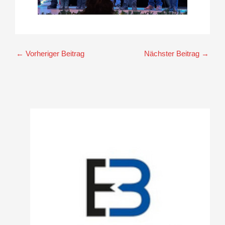
←
Vorheriger Beitrag
Nächster Beitrag
→
A
r
c
h
i
v