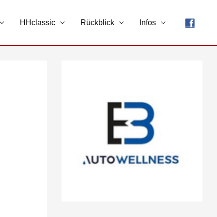
HHclassic
Rückblick
Infos
A
r
c
h
i
v