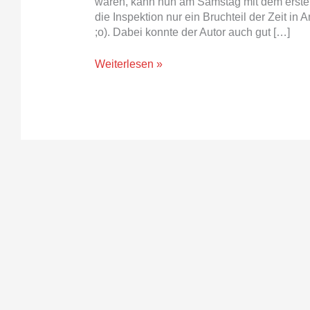
waren, kann nun am Samstag mit dem ersten 
die Inspektion nur ein Bruchteil der Zeit i
;o). Dabei konnte der Autor auch gut […]
Weiterlesen »