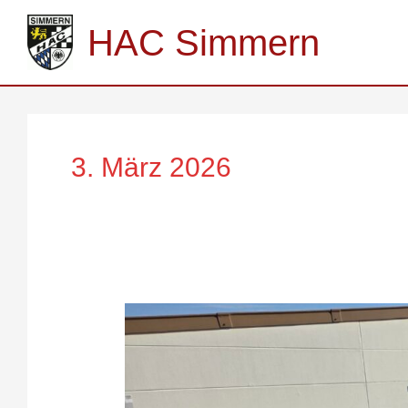
Zum
Inhalt
HAC Simmern
springen
3. März 2026
Fit
für
die
Saison