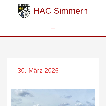
Zum
Hauptmenü
Inhalt
HAC Simmern
springen
30. März 2026
Aller
guten
Dinge
sind