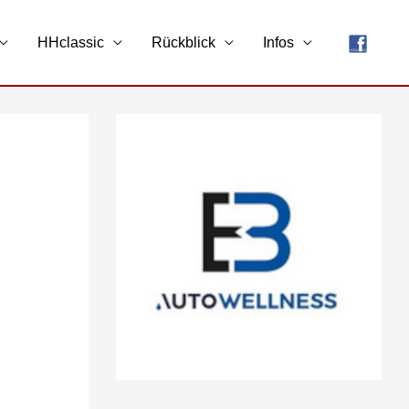
HHclassic
Rückblick
Infos
A
r
c
h
i
v