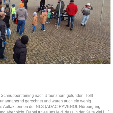
m Schnuppertraining nach Braunshorn gefunden. Toll!
 nur annähernd gerechnet und waren auch ein wenig
l das Auftaktrennen der NLS (ADAC RAVENOL Nürburgring
g aber nicht. Dabei tut es uns leid, dass in der Kälte viel […]