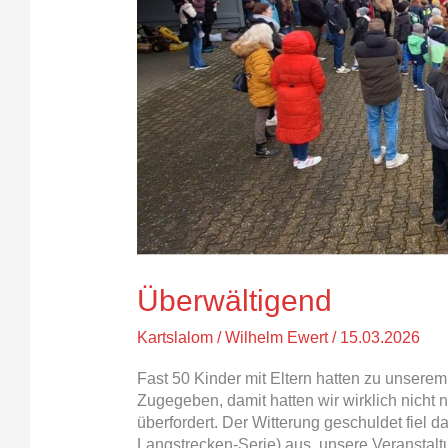
Überwältigend
Kartslalom
/
Wilhelm Ewert
/
15.03.2026
Fast 50 Kinder mit Eltern hatten zu unsere
Zugegeben, damit hatten wir wirklich nicht
überfordert. Der Witterung geschuldet fie
Langstrecken-Serie) aus, unsere Veranstaltun